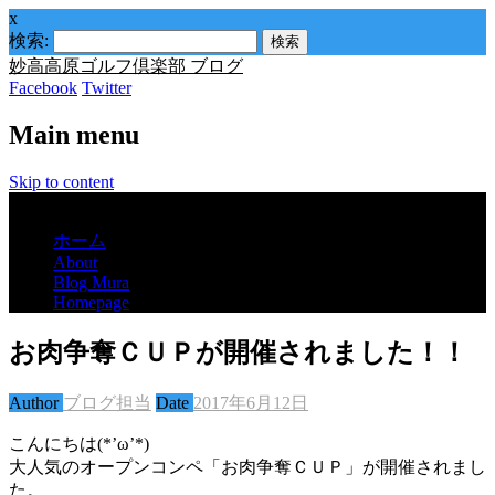
x
検索:
妙高高原ゴルフ倶楽部 ブログ
Facebook
Twitter
Main menu
Skip to content
Menu
ホーム
About
Blog Mura
Homepage
お肉争奪ＣＵＰが開催されました！！
Author
ブログ担当
Date
2017年6月12日
こんにちは(*’ω’*)
大人気のオープンコンペ「お肉争奪ＣＵＰ」が開催されまし
た。