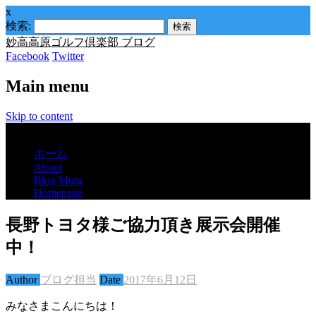
x
検索:
妙高高原ゴルフ倶楽部 ブログ
Facebook
Twitter
Main menu
Skip to content
Menu
ホーム
About
Blog Mura
Homepage
長野トヨタ様ご協力頂き展示会開催
中！
Author
ブログ担当
Date
2017年6月12日
みなさまこんにちは！