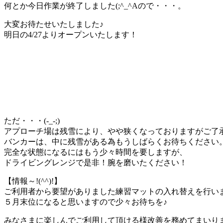
何とか今日作業が終了しました(;^_^Aので・・・。
大変お待たせいたしました♪
明日の4/27よりオープンいたします！
ただ・・・(-_-;)
アプローチ場は残雪により、やや狭くなっておりますがご了
バンカーは、中に残雪がある為もうしばらくお待ちください
完全な状態になるにはもう少々時間を要しますが、
ドライビングレンジで是非！腕を磨いたください！
【情報～!(^^)!】
ご利用者から要望がありました練習マットの入れ替えを行い
５月末位になると思いますので少々お待ちを♪
みなさまに楽しんでご利用して頂ける様改善を務めてまいり