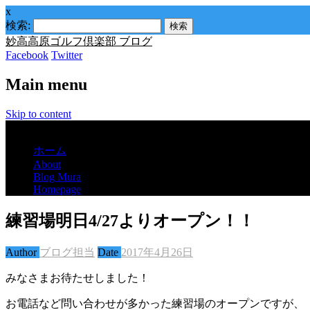
x
検索:
妙高高原ゴルフ倶楽部 ブログ
Facebook
Twitter
Main menu
Skip to content
Menu
ホーム
About
Blog Mura
Homepage
練習場明日4/27よりオープン！！
Author
ブログ担当
Date
2017年4月26日
みなさまお待たせしました！
お電話など問い合わせが多かった練習場のオープンですが、