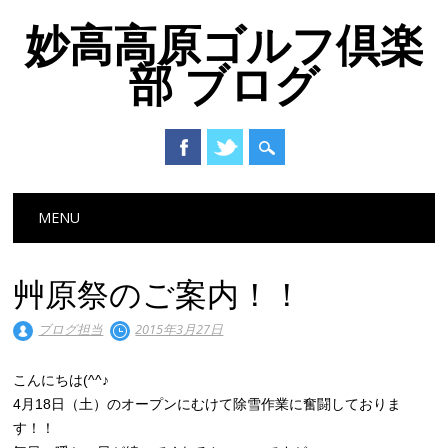
妙高高原ゴルフ倶楽
部 ブログ
Main menu
Skip to content
MENU
艸原祭のご案内！！
ブログ担当
2015年3月27日
こんにちは(^^♪
4月18日（土）のオープンにむけて除雪作業に奮闘しておりま
す！！