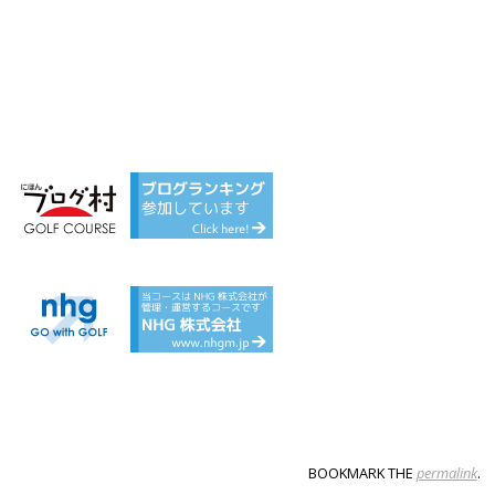
BOOKMARK THE
permalink
.