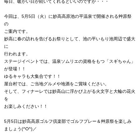
毎日、暖かい日が続いてくれるといいのですが・・・
今回は、5月5日（火）に妙高高原池の平温泉で開催される艸原祭
の
ご案内です。
妙高に春の訪れを告げるお祭りとして、池の平いもり池周辺で盛大
に
行われます。
ステージイベントでは、温泉ソムリエの資格をもつ「スギちゃん」
が登場！！
ゆるキャラも大集合です！！
屋台村では、ご当地グルメや地酒をご賞味ください。
そして、フィナーレでは妙高山に浮かび上がる火文字と大輪の花火
を
お楽しみください！！
5月5日は妙高高原ゴルフ倶楽部でゴルフプレー＆艸原祭を楽しみ
ましょう(^O^)／