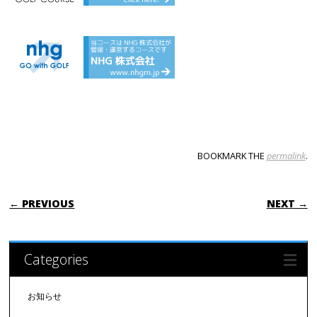
BOOKMARK THE
permalink
.
POST NAVIGATION
← PREVIOUS
NEXT →
Categories
お知らせ