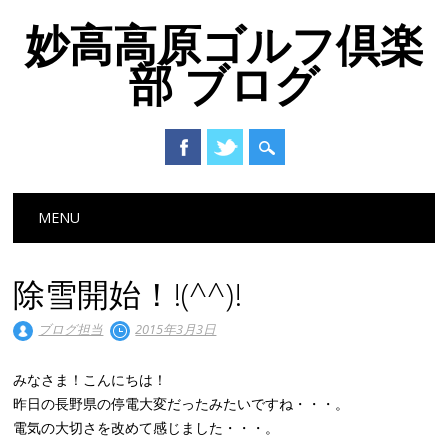
妙高高原ゴルフ倶楽
部 ブログ
Main menu
Skip to content
MENU
除雪開始！!(^^)!
ブログ担当
2015年3月3日
みなさま！こんにちは！
昨日の長野県の停電大変だったみたいですね・・・。
電気の大切さを改めて感じました・・・。