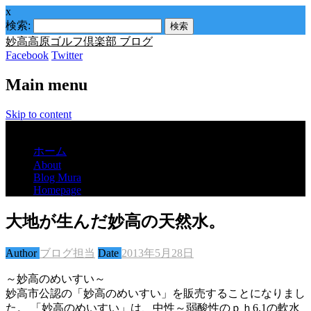
x
検索:
妙高高原ゴルフ倶楽部 ブログ
Facebook
Twitter
Main menu
Skip to content
Menu
ホーム
About
Blog Mura
Homepage
大地が生んだ妙高の天然水。
Author
ブログ担当
Date
2013年5月28日
～妙高のめいすい～
妙高市公認の「妙高のめいすい」を販売することになりまし
た。 「妙高のめいすい」は、中性～弱酸性のｐｈ6.1の軟水