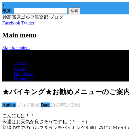
x
検索:
妙高高原ゴルフ倶楽部 ブログ
Facebook
Twitter
Main menu
Skip to content
Menu
ホーム
About
Blog Mura
Homepage
★バイキング★お勧めメニューのご案
Author
ブログ担当
Date
2013年5月20日
こんにちは！！
今週はお天気が良さそうですね（＾－＾）
新緑の中でのゴルフ＆ランチバイキングを楽しみにお出かけ