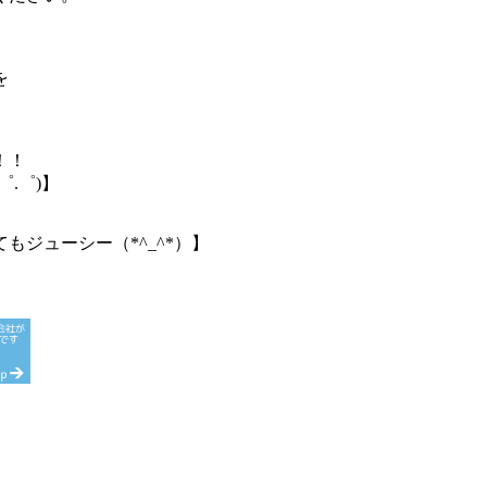
を
！！
.゜)】
ジューシー（*^_^*）】