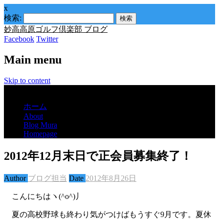
x
検索:
妙高高原ゴルフ倶楽部 ブログ
Facebook
Twitter
Main menu
Skip to content
Menu
ホーム
About
Blog Mura
Homepage
2012年12月末日で正会員募集終了！
Author
ブログ担当
Date
2012年8月26日
こんにちはヽ(^o^)丿
夏の高校野球も終わり気がつけばもうすぐ9月です。夏休