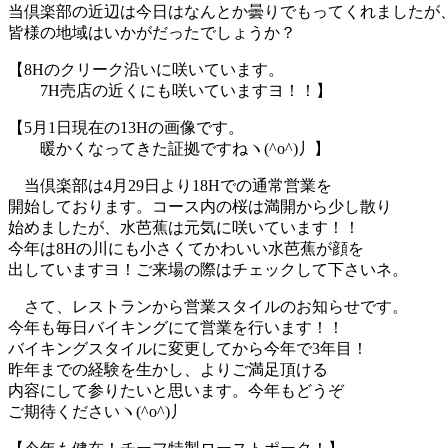
当倶楽部の近辺は今日はなんとか曇りでもってくれましたが
皆様の地域はいかがだったでしょうか？
【8Hのクリーク沿いに咲いています。
7H売店の近くにも咲いていますヨ！！】
【5月1日現在の13Hの画像です。
暖かくなってきた証拠ですねヽ(^o^)丿】
当倶楽部は4月29日より18Hでの通常営業を
開始しております。コース内の桜は満開から少し散り
始めましたが、水芭蕉は元気に咲いています！！
今年は8Hの川にも小さくてかわいい水芭蕉が顔を
出していますヨ！ご来場の際はチェックして下さいネ。
さて、レストランから営業スタイルのお知らせです。
今年も毎日バイキングにて営業を行います！！
バイキングスタイルに変更してから今年で3年目！
昨年までの経験を生かし、よりご満足頂ける
内容にして参りたいと思います。今年もどうぞ
ご期待くださいヽ(^o^)丿