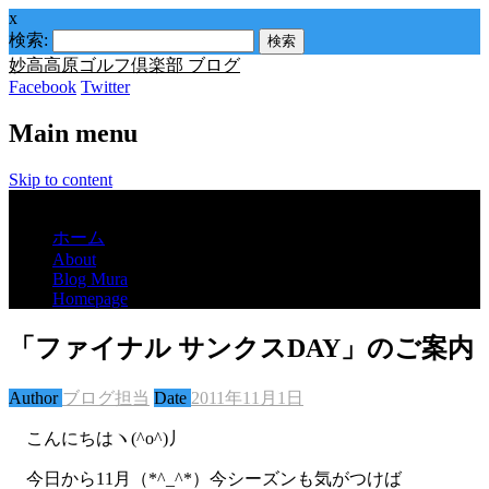
x
検索:
妙高高原ゴルフ倶楽部 ブログ
Facebook
Twitter
Main menu
Skip to content
Menu
ホーム
About
Blog Mura
Homepage
「ファイナル サンクスDAY」のご案内
Author
ブログ担当
Date
2011年11月1日
こんにちはヽ(^o^)丿
今日から11月（*^_^*）今シーズンも気がつけば