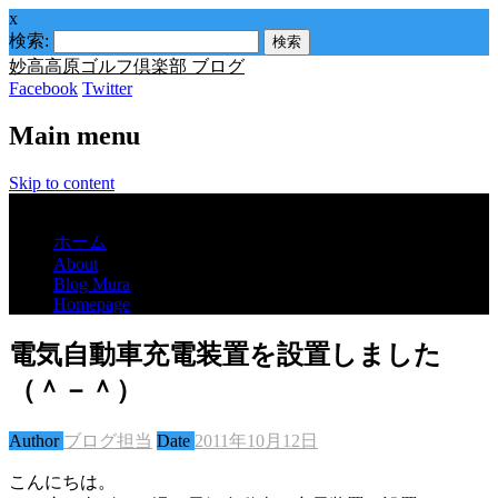
x
検索:
妙高高原ゴルフ倶楽部 ブログ
Facebook
Twitter
Main menu
Skip to content
Menu
ホーム
About
Blog Mura
Homepage
電気自動車充電装置を設置しました
（＾－＾）
Author
ブログ担当
Date
2011年10月12日
こんにちは。