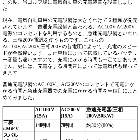
この度、当ゴルフ場に電気自動車の充電装置を設置しまし
た。
現在、電気自動車用の充電設備は大きくわけて２種類が発売
されています。普通充電設備と言われる、AC100V,AC200V
電源のコンセントを利用するものと、急速充電設備といわれ
る、三相200V電源を使うものです。これらの
AC100V,AC200V,三相200Vの各電圧によって、充電のスピー
ドが全然違います。また車種によって搭載しているバッテリ
ー容量も違いますので、充電にかかる時間も一定ではありま
せん。更には、充電をする時間帯によっては電気代も違って
きます。
普通充電設備のAC100V、AC200Vのコンセントで充電にか
かる時間と急速充電器での充電にかかる時間を車種別にまと
めてみました。
AC100
Ｖ
AC200
Ｖ
急速充電器(三相
(15A)
(15A)
200V,50KW)
三菱
14時間
7時間
約30分(80%)
i-MiEV
スバル