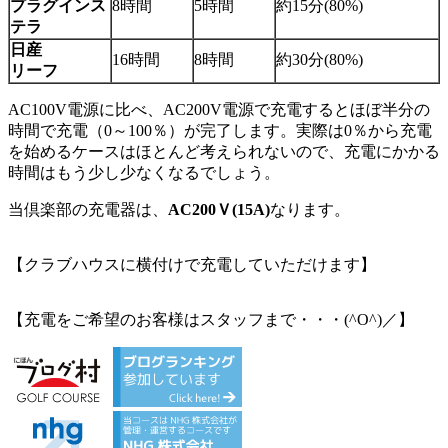
プラグインス
8時間
5時間
約15分(80%)
テラ
日産
16時間
8時間
約30分(80%)
リーフ
AC100V電源に比べ、AC200V電源で充電するとほぼ半分の
時間で充電（0～100％）が完了します。実際は0％から充電
を始めるケースはほとんど考えられないので、充電にかかる
時間はもう少し少なくなるでしょう。
当倶楽部の充電器は、
AC200
Ｖ(15A)
なります。
【クラブハウスに横付けで充電していただけます】
【充電をご希望のお客様はスタッフまで・・・(^O^)／】