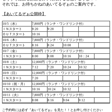
それでは、お待ちかねのあいてるぞぉのご案内です。
【あいてるぞぉ公開枠】
10/5
（水）
7,800
円（ランチ・ワンドリンク付）
ＩＮスタート
9:20
9:28
ＯＵＴスタート
10:16
10/6
（木）
7,800
円（ランチ・ワンドリンク付）
ＯＵＴスタート
8:16
8:24
10:08
10/7
（金）
7,800
円（ランチ・ワンドリンク付）
ＩＮスタート
8:00
8:08
10:16
10
：
24
10/8
（土）
12,800
円（ランチ・ワンドリンク付）
ＩＮスタート
7:12
7:20
10:24
10:32
10/9
（日）
12,800
円（ランチ・ワンドリンク付）
ＩＮスタート
7:20
10/10
（祝・月）
12,800
円（ランチ・ワンドリンク付）
ＩＮスタート
10:16
10:24
10:32
10/11
（火）
7,800
円（ランチ・ワンドリンク付）
ＩＮスタート
8:08
8:16
9:04
9:12
ご予約時には必ず『あいてるぞぉ』を見た！！とお申し付けください