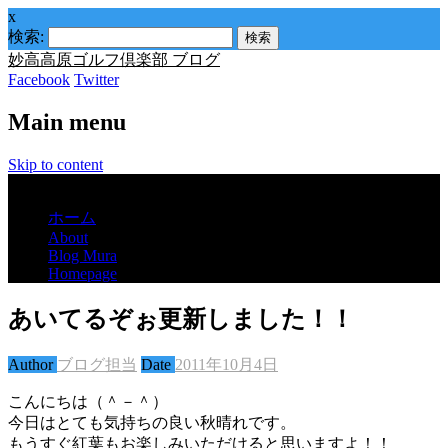
x
検索:
妙高高原ゴルフ倶楽部 ブログ
Facebook
Twitter
Main menu
Skip to content
Menu
ホーム
About
Blog Mura
Homepage
あいてるぞぉ更新しました！！
Author
ブログ担当
Date
2011年10月4日
こんにちは（＾－＾）
今日はとても気持ちの良い秋晴れです。
もうすぐ紅葉もお楽しみいただけると思いますよ！！