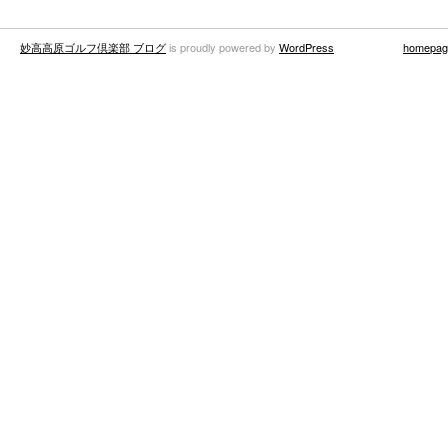
妙高高原ゴルフ倶楽部 ブログ
is proudly powered by
WordPress
homepag