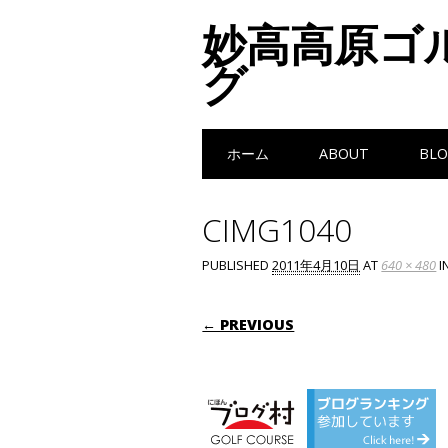
妙高高原ゴ
グ
Main menu
Skip to content
ホーム
ABOUT
BLO
CIMG1040
PUBLISHED
2011年4月10日
AT
640 × 480
I
← PREVIOUS