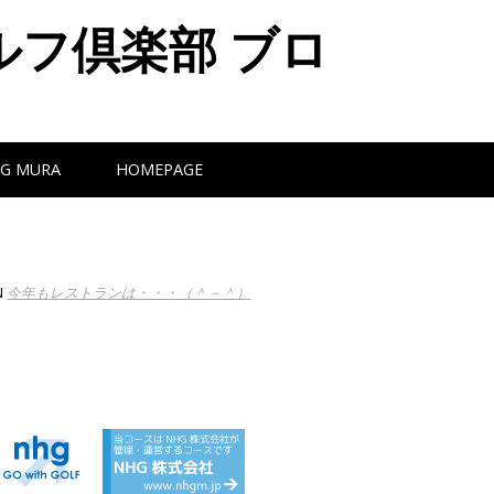
ルフ倶楽部 ブロ
G MURA
HOMEPAGE
N
今年もレストランは・・・（＾－＾）