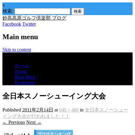
x
検索:
妙高高原ゴルフ倶楽部 ブログ
Facebook
Twitter
Main menu
Skip to content
Menu
ホーム
About
Blog Mura
Homepage
全日本スノーシューイング大会
Published
2011年2月14日
at
640 × 480
in
全日本スノーシュー
イング大会が行われました！！
← Previous
Next →