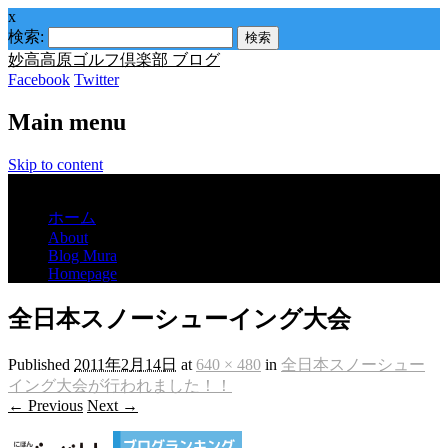
x
検索:
妙高高原ゴルフ倶楽部 ブログ
Facebook
Twitter
Main menu
Skip to content
Menu
ホーム
About
Blog Mura
Homepage
全日本スノーシューイング大会
Published
2011年2月14日
at
640 × 480
in
全日本スノーシュー
イング大会が行われました！！
← Previous
Next →