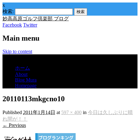
x
検索:
妙高高原ゴルフ倶楽部 ブログ
Facebook
Twitter
Main menu
Skip to content
Menu
ホーム
About
Blog Mura
Homepage
20110113mkgcno10
Published
2011年1月14日
at
597 × 400
in
今日は久しぶりに晴
れ間が！！
← Previous