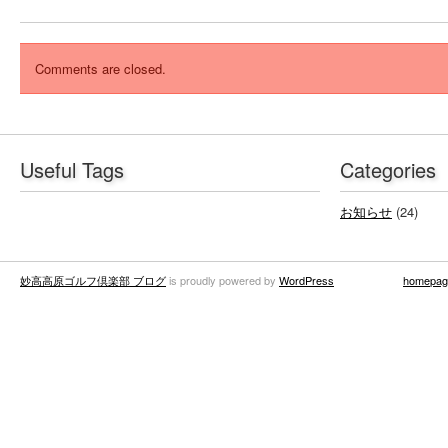
Comments are closed.
Useful Tags
Categories
お知らせ
(24)
妙高高原ゴルフ倶楽部 ブログ
is proudly powered by
WordPress
homepag