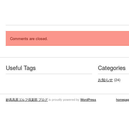
Comments are closed.
Useful Tags
Categories
お知らせ
(24)
妙高高原ゴルフ倶楽部 ブログ
is proudly powered by
WordPress
homepag